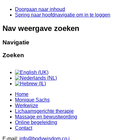
Doorgaan naar inhoud
Spring naar hoofdnavigatie om in te loggen
Nav weergave zoeken
Navigatie
Zoeken
Home
Monique Sachs
Werkwijze
Lichaamsgerichte therapie
Massage en bewustwording
Online begeleiding
Contact
E-mail:
info@bodywisdom.co
.i